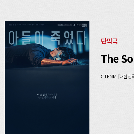
단막극
The So
CJ ENM [대한민