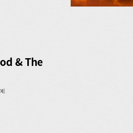
od & The
예]