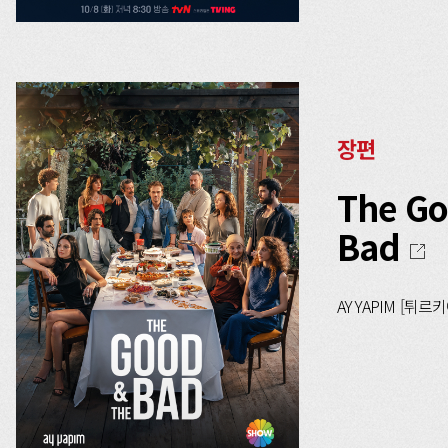
장편
The Go
Bad
AY YAPIM [튀르키