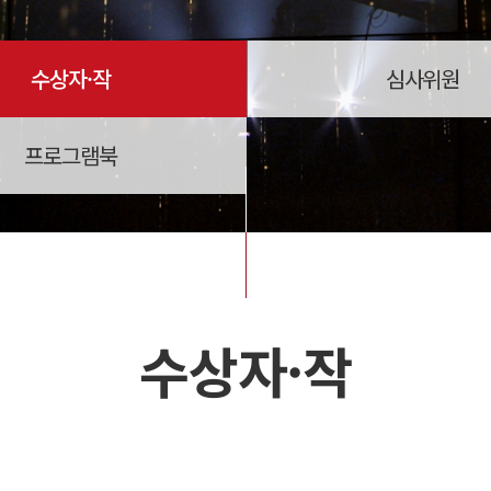
수상자·작
심사위원
프로그램북
수상자·작