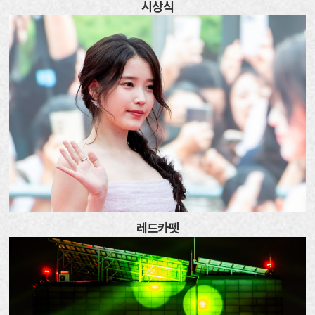
시상식
레드카펫