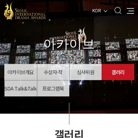
KOR
아카이브
아카이브개요
수상자·작
심사위원
갤러리
SDA Talk&Talk
프로그램북
갤러리