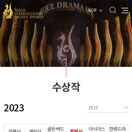
KOR
수상작
2023
골든버드
아시아스
한류드라
작품상
개인상
특별상