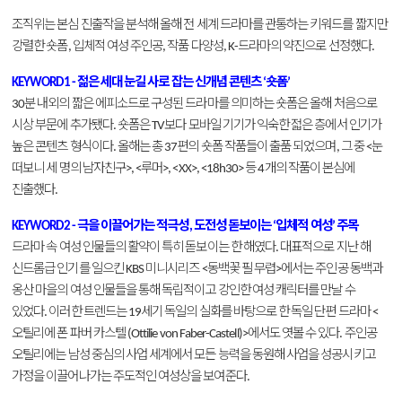
조직위는
본심
진출작을
분석해
올해
전
세계
드라마를
관통하는
키워드를
짧지만
강렬한
숏폼
입체적
여성
주인공
작품
다양성
드라마의
약진으로
선정했다
,
,
, K-
.
젊은
세대
눈길
사로
잡는
신개념
콘텐츠
숏폼
KEYWORD1 -
‘
’
분
내외의
짧은
에피소드로
구성된
드라마를
의미하는
숏폼은
올해
처음으로
30
시상
부문에
추가됐다
숏폼은
보다
모바일
기기가
익숙한
젋은
층에서
인기가
.
TV
높은
콘텐츠
형식이다
올해는
총
편의
숏폼
작품들이
출품
되었으며
그
중
눈
.
37
,
<
떠보니
세
명의
남자친구
루머
등
개의
작품이
본심에
>, <
>, <XX>, <18h30>
4
진출했다
.
극을
이끌어가는
적극성
도전성
돋보이는
입체적
여성
주목
KEYWORD2 -
,
‘
’
드라마
속
여성
인물들의
활약이
특히
돋보이는
한
해였다
대표적으로
지난
해
.
신드롬급
인기를
일으킨
미니시리즈
동백꽃
필
무렵
에서는
주인공
동백과
KBS
<
>
옹산
마을의
여성
인물들을
통해
독립적이고
강인한
여성
캐릭터를
만날
수
있었다
이러한
트렌드는
세기
독일의
실화를
바탕으로
한
독일
단편
드라마
.
19
<
오틸리에
폰
파버
카스텔
에서도
엿볼
수
있다
주인공
(Ottilie von Faber-Castell)>
.
오틸리에는
남성
중심의
사업
세계에서
모든
능력을
동원해
사업을
성공시키고
가정을
이끌어나가는
주도적인
여성상을
보여준다
.