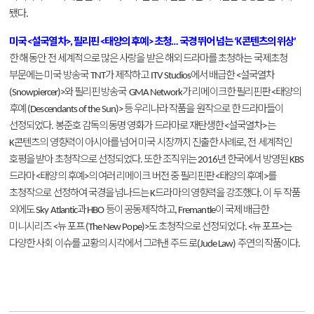
됐다
.
미국
설국열차
필리핀
태양의
후예
초청
국경
뛰어
넘는
콘텐츠의
위상
<
>,
<
>
…
‘K
’
한
해
동안
전
세계적으로
많은
사랑을
받은
해외
드라마를
초청하는
국제초청
부문에는
미국
방송국
가
제작하고
에서
배급한
설국열차
TNT
ITV Studios
<
와
필리핀
방송국
가
리메이크한
필리핀판
태양의
(Snowpiercer)>
GMA Network
<
후예
등
우리나라
작품을
원작으로
한
드라마들이
(Descendants of the Sun)>
선정되었다
봉준호
감독의
동명
영화가
드라마로
재탄생한
설국열차
는
.
<
>
콘텐츠의
영향력이
아시아를
넘어
미국
시장까지
진출한
사례로
전
세계적인
K
,
호평을
받아
초청작으로
선정되었다
또한
조직위는
년
한국에서
방영된
.
2016
KBS
드라마
태양의
후예
의
여러
리메이크
버전
중
필리핀판
태양의
후예
를
<
>
<
>
초청작으로
선정하여
국경을
넘나드는
드라마의
영향력을
강조했다
이
두
작품
K
.
외에도
과
등이
공동제작하고
이
국제
배급한
Sky Atlantic
HBO
, Fremantle
미니시리즈
뉴
포프
도
초청작으로
선정되었다
뉴
포프
는
<
(The New Pope)>
. <
>
다양한
사회
이슈를
교황의
시각에서
그려낸
주드
로
주연의
작품이다
(Jude Law)
.