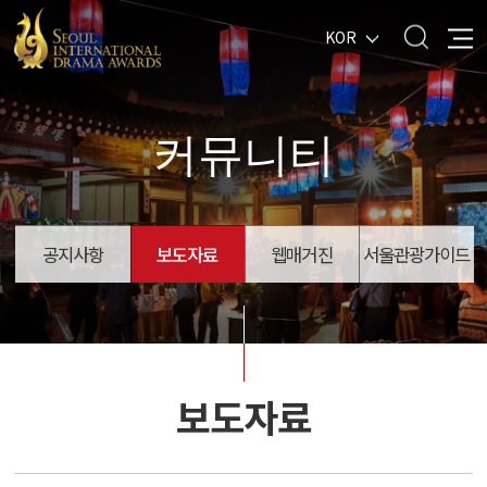
KOR
커뮤니티
공지사항
보도자료
웹매거진
서울관광가이드
보도자료