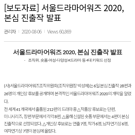
[보도자료] 서울드라마어워즈 2020,
본심 진출작 발표
관리자
2020-08-06
Views 60,869
서울드라마어워즈
본심
진출작
발표
2020,
조직위
숏폼
여성
다양성
드라마
등
대
키워드
선정
-
,
-
-
-K
4
사
서울드라마어워즈조직위원회
조직위원장
박성제
는
일
본심
진출작
편과
(
)
(
)
6
28
명의
개인상
후보를
공개하며
본격적인
서울드라마어워즈
의
개막을
알렸
26
2020
다
.
전
세계
개국에서
출품된
편의
드라마
중
작품상
후보로는
단편
△
41
212
,
미니시리즈
장편
부문에서
각각
편
올해
신설된
숏폼
부문에서는
편이
본심
△
,
8
,
4
진출작으로
선정되었다
개인상
후보로는
연출
명
작가
명
남자연기상
명
△
.
7
,
6
,
6
,
여자연기상
명이
본심에
올랐다
7
.