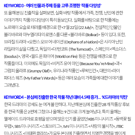
여러
인물과
주제
등을
고루
조명한
작품
다양성
KEYWORD3 -
‘
’
또
올해
본심
진출작을
살펴보면
실화
바탕
작품에서
가족
전쟁
난민에
관한
,
,
,
이야기까지
작품의
다양성이
특히
돋보인다
실화를
바탕으로
한
작품에는
.
노르웨이
오슬로
테러를
배경으로
한
월
일
전설적인
인물인
<7
22
(22 July)>,
볼리바르와
마누엘리타의
로맨스를
다룬
볼리바르
등이
있다
또한
<
(Bolivar)>
.
,
브라질
드라마
오펀스
오브
어
네이션
은
시리아
난민
<
(Orphans of a Nation)>
라일라의
삶을
다뤘고
독일의
더
턴코트
스페인의
엑소더스
,
<
(The Turncoat)>,
<
영국
월드
온
파이어
등은
전쟁을
배경으로
한
(Exodus)>,
<
(World on Fire)
작품들이다
이외에도
독일의
비커즈
유어
마인
과
.
<
(Because You’re Mine)>
<
그럼피
올라프
우리나라
작품인
루왁인간
대만의
마이
(Grumpy Olaf)>,
<
>,
<
파더스
워즈
등은
여러
모습의
가족들에
대한
이야기를
(My Father’s Words)>
그려냈다
.
본심에
진출한
한국
작품
작년
대비
배
증가
드라마의
약진
KEYWORD4 –
4.5
… ‘K
’
한국
드라마의
강세도
눈
여겨
볼
만하다
지난해
본심에
진출한
개
작품상
후보
.
28
중
한국
작품은
편에
그쳤으나
올해는
건으로
크게
늘어났다
특히
올해는
2
9
.
웰메이드
드라마로
호평을
받으며
많은
인기를
끌었던
미니시리즈
동백꽃
필
KBS
<
무렵
미니시리즈
스토브리그
미니시리즈
사랑의
불시착
>, SBS
<
>, tvN
<
>, JTBC
미니시리즈
이태원
클라쓰
가
모두
본심에
진출하면서
치열한
경쟁을
벌이게
<
>