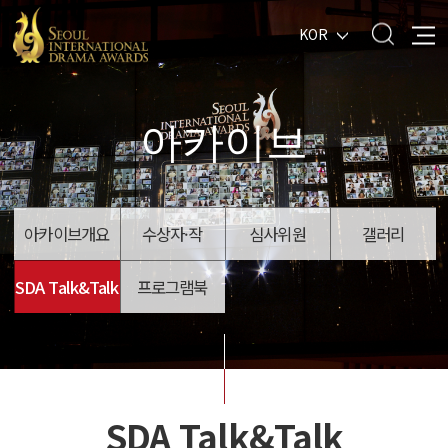
KOR
아카이브
아카이브개요
수상자·작
심사위원
갤러리
SDA Talk&Talk
프로그램북
SDA Talk&Talk