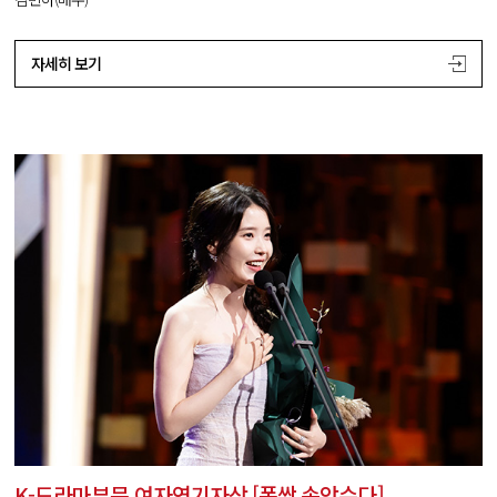
자세히 보기
K-드라마부문 여자연기자상 [폭싹 속았수다]