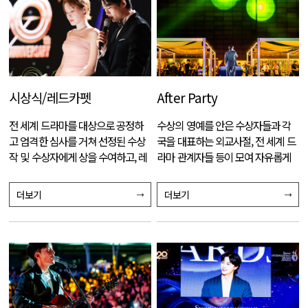
시상식/레드카펫
After Party
전 세계 드라마를 대상으로 공정하
수상의 영예를 안은 수상자들과 각
고 엄격한 심사를 거쳐 선정된 수상
국을 대표하는 외교사절, 전 세계 드
작 및 수상자에게 상을 수여하고, 레
라마 관계자들 등이 모여 자유롭게
드카펫과 다양한 축하공연을 선보이
교류하는 환담의 장이다.
는 국제 드라마 페스티벌이다.
더보기
더보기