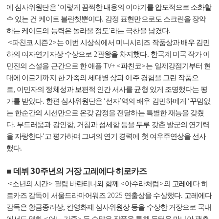
‘
에 심사위원단은
이렇게 끔찍한 내용의 이야기를 압도적으로 소화할
.
수 있는 건 케이트 블란쳇뿐이다
감정 표현만으로도 스크린을 장악
’
.
하는 케이트의 능력은 놀라울 정도
라는 극찬을 남겼다
<
2>
파친코 시즌
는 이번 시상식에서 미니시리즈 작품상과 배우 김민
2
.
하의 여자연기자상 수상으로
관왕을 차지했다
한국계 미국 작가 이
TV+ <
>
민진의 소설을 근간으로 한 애플
파친코
는 일제강점기부터 현
대에 이르기까지 한 가족의 세대별 삶과 이주 경험을 그린 작품으
,
로
이민자의 정체성과 보편적 인간 서사를 균형 있게 조명했다는 평
.
‘
’
‘
가를 받았다
한편 심사위원단은
선자
역의 배우 김민하에게
꾸밈없
는 한순간의 시선만으로 온갖 감정을 전달하는 특별한 재능을 갖췄
.
,
다
부드러움과 강인함
거침과 섬세함 등을 두루 갖춘 발군의 연기력
’
을 자랑한다
고 평가하며 그녀의 연기 경력에 첫 여우주연상을 선사
.
했다
30
■
데뷔
주년의 거장 고레에다 히로카즈
<
>
<
>
소년의 시간
필립 바란티니와 함께
아수라처럼
의 고레에다 히
2025
.
로카즈 감독이 서울드라마어워즈
연출상을 수상했다
고레에다
,
감독은 황금종려상
칸영화제 심사위원상 등을 수상한 거장으로 국내
<
>
에서도 영화
어느 가족
등 수많은 작품을 통해 두터운 마니아 팬층