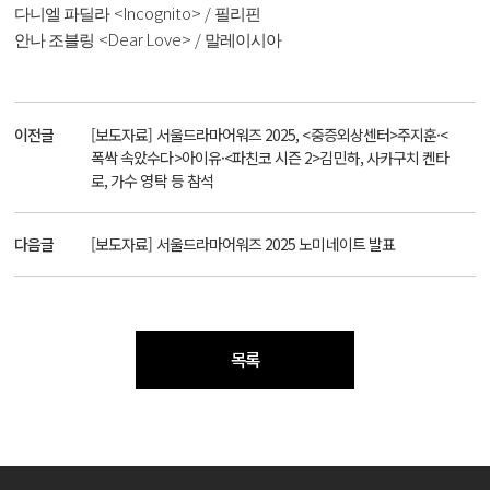
<Incognito> /
다니엘 파딜라
필리핀
<Dear Love> /
안나 조블링
말레이시아
이전글
[보도자료] 서울드라마어워즈 2025, <중증외상센터>주지훈·<
폭싹 속았수다>아이유·<파친코 시즌 2>김민하, 사카구치 켄타
로, 가수 영탁 등 참석
다음글
[보도자료] 서울드라마어워즈 2025 노미네이트 발표
목록