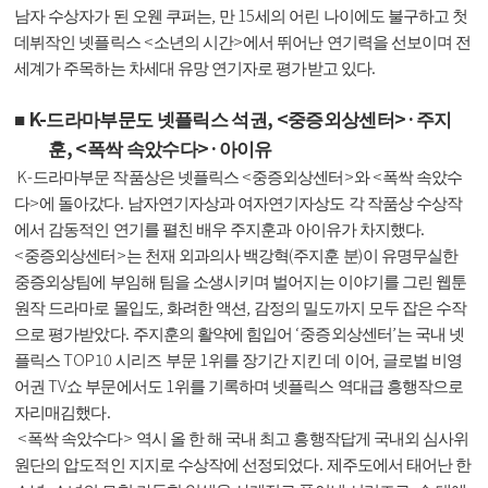
,
15
남자 수상자가 된 오웬 쿠퍼는
만
세의 어린 나이에도 불구하고 첫
<
>
데뷔작인 넷플릭스
소년의 시간
에서 뛰어난 연기력을 선보이며 전
.
세계가 주목하는 차세대 유망 연기자로 평가받고 있다
K-
, <
>·
■
드라마부문도 넷플릭스 석권
중증외상센터
주지
, <
>·
훈
폭싹 속았수다
아이유
K-
<
>
<
드라마부문 작품상은 넷플릭스
중증외상센터
와
폭싹 속았수
>
.
다
에 돌아갔다
남자연기자상과 여자연기자상도 각 작품상 수상작
.
에서 감동적인 연기를 펼친 배우 주지훈과 아이유가 차지했다
<
>
(
)
중증외상센터
는 천재 외과의사 백강혁
주지훈 분
이 유명무실한
중증외상팀에 부임해 팀을 소생시키며 벌어지는 이야기를 그린 웹툰
,
,
원작 드라마로 몰입도
화려한 액션
감정의 밀도까지 모두 잡은 수작
.
‘
’
으로 평가받았다
주지훈의 활약에 힘입어
중증외상센터
는 국내 넷
TOP10
1
,
플릭스
시리즈 부문
위를 장기간 지킨 데 이어
글로벌 비영
TV
1
어권
쇼 부문에서도
위를 기록하며 넷플릭스 역대급 흥행작으로
.
자리매김했다
<
>
폭싹 속았수다
역시 올 한 해 국내 최고 흥행작답게 국내외 심사위
.
원단의 압도적인 지지로 수상작에 선정되었다
제주도에서 태어난 한