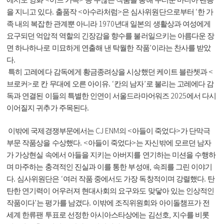
.
<
>
‘
을 지니고 있다
출품작
아수라처럼
은 심사위원단으로부터
한 가
1970
족 내의 복잡한 관계뿐 아니라
년대 일본의 생활상과 여성에게
요구되던 억압적 역할의 긴장감을 향수를 불러일으키는 아름다운 장
’
면 하나하나로 미묘하게 연출해 낸 탁월한 작품
이라는 찬사를 받았
.
다
<
특히 고레에다 감독에게 황금종려상을 시상했던 케이트 블란쳇과
>
. ‘
’
브로커
로 칸 무대에 오른 아이유
칸의 남자
로 불리는 고레에다 감
2025
독과 연결된 이들의 특별한 인연이 서울드라마어워즈
에서 다시
.
이어질지 귀추가 주목된다
CJ ENM
<
>
이밖에 국제경쟁부문에서는
의
아들이 죽었다
가 단막극
. <
>
부문 작품상을 수상했다
아들이 죽었다
는 자신밖에 모르던 남자
가 가상현실 속에서 아들을 지키는 아버지를 연기하는 미션을 수행하
,
며 마주하는 충격적인 진실과 이를 통한 부성애
속죄를 그린 이야기
.
‘
.
다
심사위원단은
여러 작품 중에서도 가장 독창적이며 강렬했다
탄
탄한 연기력이 어우러져 현대사회의 요구와도 맞닿아 있는 인상적인
’
.
작품이다
는 평가를 남겼다
이밖에 조직위원회와 아이돌챔프가 전
,
세계 한류팬 투표로 선정한 아시아스타상에는 김선호
지수를 비롯