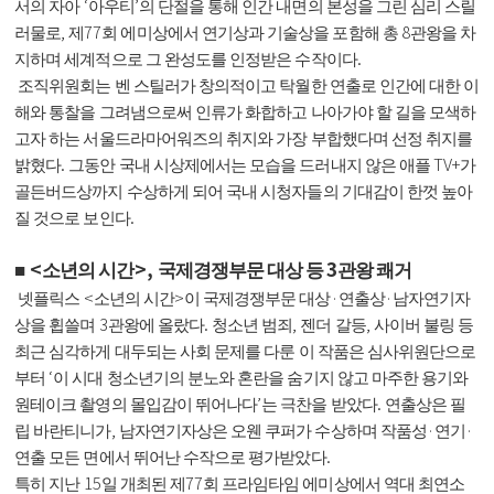
‘
’
서의 자아
아우티
의 단절을 통해 인간 내면의 본성을 그린 심리 스릴
,
77
8
러물로
제
회 에미상에서 연기상과 기술상을 포함해 총
관왕을 차
.
지하며 세계적으로 그 완성도를 인정받은 수작이다
조직위원회는 벤 스틸러가 창의적이고 탁월한 연출로 인간에 대한 이
해와 통찰을 그려냄으로써 인류가 화합하고 나아가야 할 길을 모색하
고자 하는 서울드라마어워즈의 취지와 가장 부합했다며 선정 취지를
.
TV+
밝혔다
그동안 국내 시상제에서는 모습을 드러내지 않은 애플
가
골든버드상까지 수상하게 되어 국내 시청자들의 기대감이 한껏 높아
.
질 것으로 보인다
<
>,
3
■
소년의 시간
국제경쟁부문 대상 등
관왕 쾌거
<
>
·
·
넷플릭스
소년의 시간
이 국제경쟁부문 대상
연출상
남자연기자
3
.
,
,
상을 휩쓸며
관왕에 올랐다
청소년 범죄
젠더 갈등
사이버 불링 등
최근 심각하게 대두되는 사회 문제를 다룬 이 작품은 심사위원단으로
‘
부터
이 시대 청소년기의 분노와 혼란을 숨기지 않고 마주한 용기와
’
.
원테이크 촬영의 몰입감이 뛰어나다
는 극찬을 받았다
연출상은 필
,
·
·
립 바란티니가
남자연기자상은 오웬 쿠퍼가 수상하며 작품성
연기
.
연출 모든 면에서 뛰어난 수작으로 평가받았다
15
77
특히 지난
일 개최된 제
회 프라임타임 에미상에서 역대 최연소