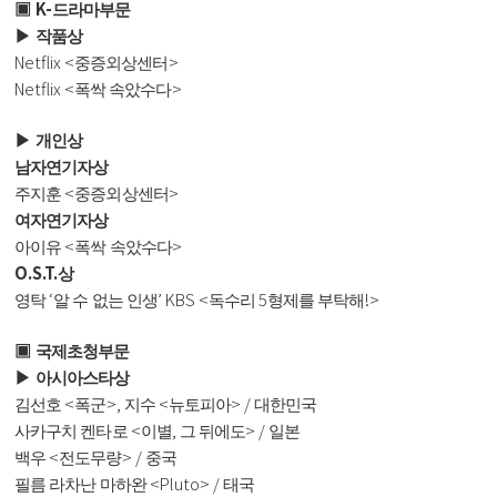
K-
▣
드라마부문
▶
작품상
Netflix <
>
중증외상센터
Netflix <
>
폭싹 속았수다
▶
개인상
남자연기자상
<
>
주지훈
중증외상센터
여자연기자상
<
>
아이유
폭싹 속았수다
O.S.T.
상
‘
’ KBS <
5
!>
영탁
알 수 없는 인생
독수리
형제를 부탁해
▣
국제초청부문
▶
아시아스타상
<
>,
<
> /
김선호
폭군
지수
뉴토피아
대한민국
<
,
> /
사카구치 켄타로
이별
그 뒤에도
일본
<
> /
백우
전도무량
중국
<Pluto> /
필름 라차난 마하완
태국