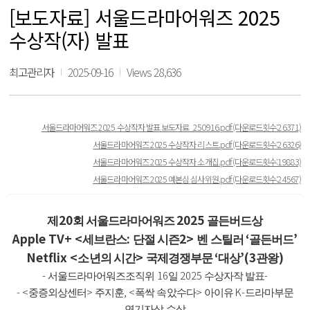
[보도자료] 서울드라마어워즈 2025
수상작(자) 발표
최고관리자
2025-09-16
Views 28,636
서울드라마어워즈 2025 수상작자 발표 보도자료_250916.pdf
(다운로드횟수:26371)
서울드라마어워즈 2025 수상작자 리스트.pdf
(다운로드횟수:26326)
서울드라마어워즈 2025 수상작자 소개집.pdf
(다운로드횟수:19883)
서울드라마어워즈 2025 예본심 심사위원.pdf
(다운로드횟수:24567)
20
2025
제
회 서울드라마어워즈
골든버드상
Apple TV+ <
:
2>
‘
’
세브란스
단절 시즌
벤 스틸러
골든버드
Netflix <
>
‘
’(3
)
소년의 시간
국제경쟁부문
대상
관왕
-
16
2025
-
서울드라마어워즈조직위
일
수상자작 발표
- <
>
, <
>
K-
중증외상센터
주지훈
폭싹 속았수다
아이유
드라마부문
연기자상 수상