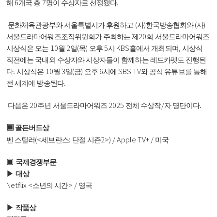
6
7
.
해
개국 총
명이 수상자로 선정됐다
(
)
(
)
문화체육관광부와 서울특별시가 후원하고
사
한국방송협회와
사
20
서울드라마어워즈조직위원회가 주최하는 제
회 서울드라마어워즈
10
2
(
)
5
KBS
,
시상식은 오는
월
일
목
오후
시
홀에서 개최되며
시상식
직전에는 국내외 수상자와 시상자들이 함께하는 레드카펫도 진행된
.
10
3
(
)
6
SBS TV
다
시상식은
월
일
금
오후
시에
와 공식 유튜브를 통해
.
전 세계에 방송된다
20
2025
/
.
다음은
주년 서울드라마어워즈
전체 수상작
자 명단이다
▣
골든버드상
(<
:
2>) / Apple TV+ /
벤 스틸러
세브란스
단절 시즌
미국
▣
국제경쟁부문
▶
대상
Netflix <
> /
소년의 시간
영국
▶
작품상