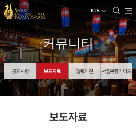
KOR
커뮤니티
공지사항
보도자료
웹매거진
서울관광가이드
보도자료