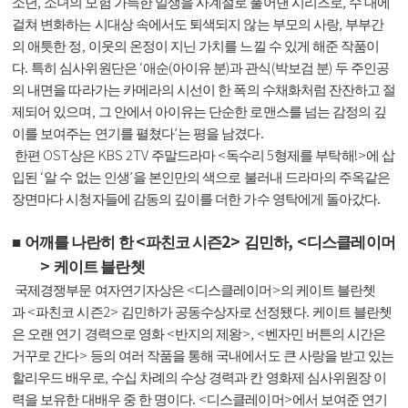
,
,
소년
소녀의 모험 가득한 일생을 사계절로 풀어낸 시리즈로
수 대에
,
걸쳐 변화하는 시대상 속에서도 퇴색되지 않는 부모의 사랑
부부간
,
의 애틋한 정
이웃의 온정이 지닌 가치를 느낄 수 있게 해준 작품이
.
‘
(
)
(
)
다
특히 심사위원단은
애순
아이유 분
과 관식
박보검 분
두 주인공
의 내면을 따라가는 카메라의 시선이 한 폭의 수채화처럼 잔잔하고 절
,
제되어 있으며
그 안에서 아이유는 단순한 로맨스를 넘는 감정의 깊
’
.
이를 보여주는 연기를 펼쳤다
는 평을 남겼다
OST
KBS 2TV
<
5
!>
한편
상은
주말드라마
독수리
형제를 부탁해
에 삽
‘
’
입된
알 수 없는 인생
을 본인만의 색으로 불러내 드라마의 주옥같은
.
장면마다 시청자들에 감동의 깊이를 더한 가수 영탁에게 돌아갔다
<
2>
, <
■
어깨를 나란히 한
파친코 시즌
김민하
디스클레이머
>
케이트 블란쳇
<
>
국제경쟁부문 여자연기자상은
디스클레이머
의 케이트 블란쳇
<
2>
.
과
파친코 시즌
김민하가 공동수상자로 선정됐다
케이트 블란쳇
<
>, <
은 오랜 연기 경력으로 영화
반지의 제왕
벤자민 버튼의 시간은
>
거꾸로 간다
등의 여러 작품을 통해 국내에서도 큰 사랑을 받고 있는
,
할리우드 배우로
수십 차례의 수상 경력과 칸 영화제 심사위원장 이
. <
>
력을 보유한 대배우 중 한 명이다
디스클레이머
에서 보여준 연기