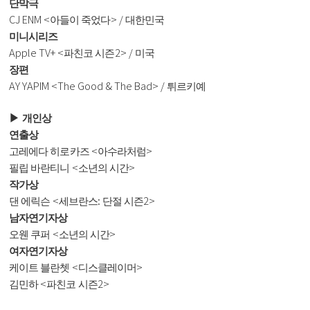
단막극
CJ ENM <
> /
아들이 죽었다
대한민국
미니시리즈
Apple TV+ <
2> /
파친코 시즌
미국
장편
AY YAPIM <The Good & The Bad> /
튀르키예
▶
개인상
연출상
<
>
고레에다 히로카즈
아수라처럼
<
>
필립 바란티니
소년의 시간
작가상
<
:
2>
댄 에릭슨
세브란스
단절 시즌
남자연기자상
<
>
오웬 쿠퍼
소년의 시간
여자연기자상
<
>
케이트 블란쳇
디스클레이머
<
2>
김민하
파친코 시즌