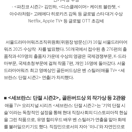
- <
2>
, <
>
, <
파친코 시즌
김민하
디스클레이머
케이트 블란쳇
>
아수라처럼
고레에다 히로카즈 감독 등 글로벌 스타 대거 수상
Netflix, Apple TV+
OTT
등 글로벌
초강세
(
)
16
서울드라마어워즈조직위원회
위원장 방문신
가
일 서울드라마어
2025
·
. 50
276
워즈
수상작
자를 발표했다
개국에서 접수된 총
편의 출
409
, K-
품작과
명의 출품자 가운데 수상의 영광은 국제경쟁부문
드라
,
7
,
16
.
마부문
국제초청부문에 걸쳐 작품
편
개인
명에 돌아갔다
서울
(
TV+ <
드라마어워즈 최고 영예상인 골든버드상은 벤 스틸러
애플
세
:
2>
)
.
브란스
단절 시즌
연출
가 차지했다
<
:
2>,
2
■
세브란스
단절 시즌
골든버드상 외 작가상 등
관왕
TV+
<
:
2>
‘
애플
오리지널 시리즈
세브란스
단절 시즌
는
기억 단절 시
’
술
이라는 독창적인 설정을 통해 현대 직장사회의 디스토피아적 현실
,
을 그린 작품으로
유명 할리우드 배우 벤 스틸러가 연출을 맡아 화제
.
‘
’
를 불러일으키기도 했다
직장인으로서의 자아
이니
와 자연인으로