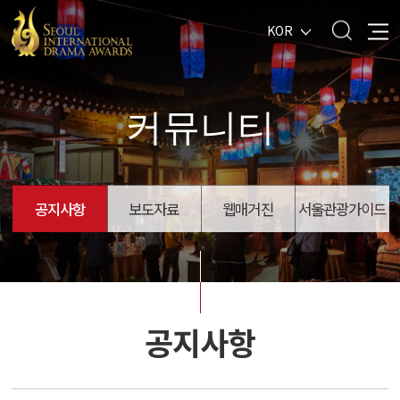
KOR
커뮤니티
공지사항
보도자료
웹매거진
서울관광가이드
공지사항