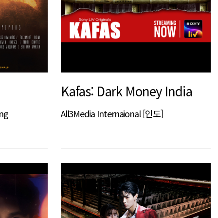
Kafas: Dark Money India
ing
All3Media Internaional [인도]