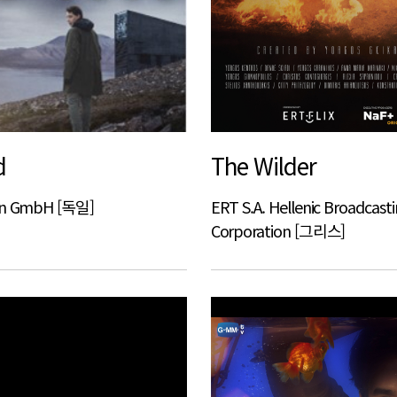
d
The Wilder
on GmbH [독일]
ERT S.A. Hellenic Broadcast
Corporation [그리스]