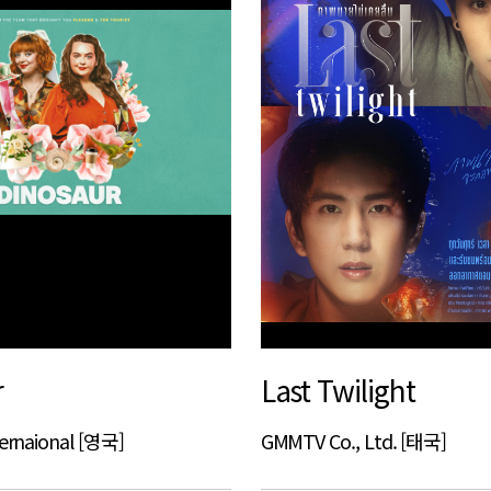
r
Last Twilight
ternaional [영국]
GMMTV Co., Ltd. [태국]