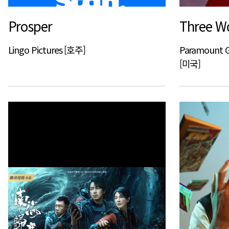
Prosper
Three 
Lingo Pictures [호주]
Paramount Gl
[미국]