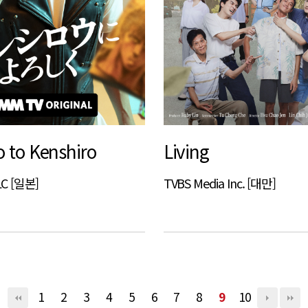
o to Kenshiro
Living
C [일본]
TVBS Media Inc. [대만]
1
2
3
4
5
6
7
8
9
10