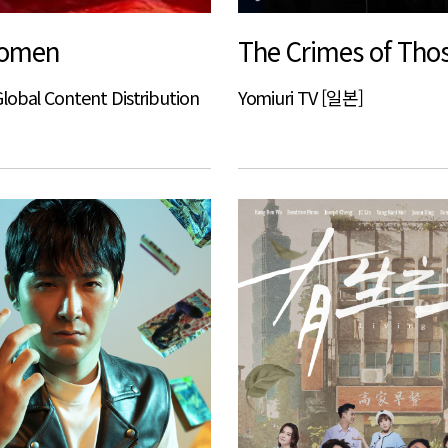
Women
obal Content Distribution
Yomiuri TV [일본]