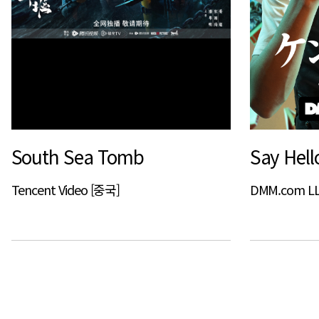
South Sea Tomb
Say Hell
Tencent Video [중국]
DMM.com LL
다음
맨끝