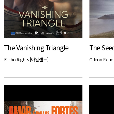
The Vanishing Triangle
The See
Eccho Rights [아일랜드]
Odeon Ficti