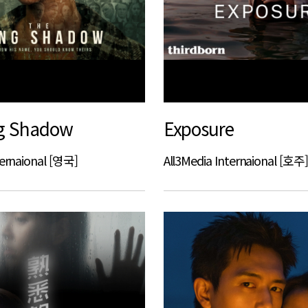
g Shadow
Exposure
ternaional [영국]
All3Media Internaional [호주]