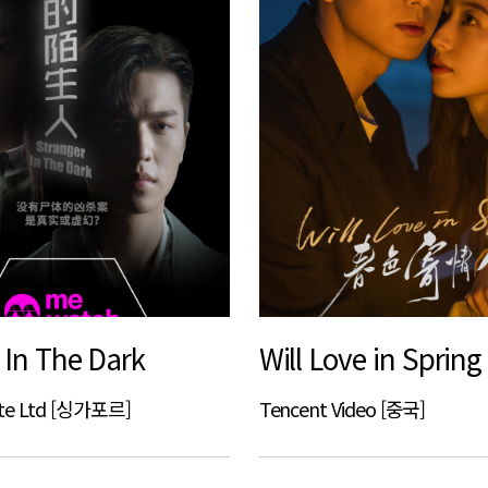
 In The Dark
Will Love in Spring
Pte Ltd [싱가포르]
Tencent Video [중국]