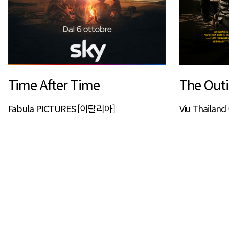
Time After Time
The Out
Fabula PICTURES [이탈리아]
Viu Thailan
처음
이전
맨끝