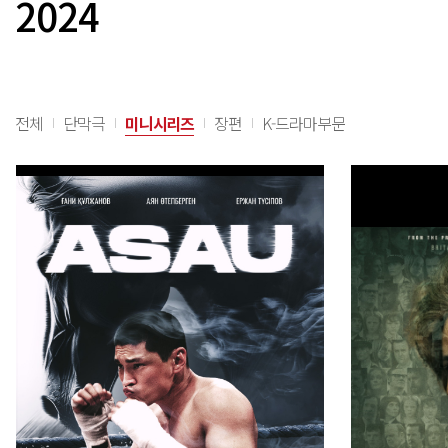
2024
전체
단막극
미니시리즈
장편
K-드라마부문