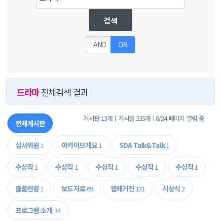
검색
AND
OR
드라마
전체검색 결과
게시판 13개
게시물 235개
8/24 페이지 열람 중
전체게시판
심사위원
아카이브개요
SDA Talk&Talk
1
1
1
수상작
수상작
수상작
수상작
수상작
1
1
1
1
1
출품현황
보도자료
웹매거진
시상식
1
69
121
2
프로그램 소개
34