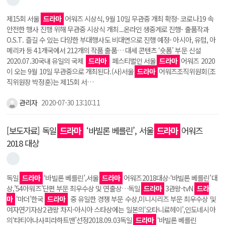
제15회 서울
드라마
어워즈 시상식, 9월 10일 무관중 개최 확정- 코로나19 속
안전한 행사 진행 위해 무관중 시상식 개최...온라인 생중계로 진행- 출품작과
O.S.T. 즐길 수 있는 다양한 부대행사도 비대면으로 진행 예정- 아시아, 유럽, 아
메리카 등 41개국에서 212개의 작품 출품… 대세 콘텐츠 ‘숏폼’ 부문 신설
2020.07.30국내 유일의 국제
드라마
페스티벌인 서울
드라마
어워즈 2020
이 오는 9월 10일 무관중으로 개최된다.(사)서울
드라마
어워즈조직위원회(조
직위원장 박정훈)는 제15회 서…
관리자
2020-07-30 13:10:11
[보도자료] 독일
드라마
‘바빌론 베를린’, 서울
드라마
어워즈
2018 대상
독일
드라마
‘바빌론 베를린’,서울
드라마
어워즈2018대상-‘바빌론 베를린’대
상,’54아워즈’단편 부문 최우수상 및 연출상…독일
드라마
3관왕-tvN
드라
마
‘마더’한국
드라마
중 유일한 경쟁 부문 수상,미니시리즈 부문 최우수상 및
여자연기자상2관왕 차지-아시아 스타상에는 일본의‘오타니료헤이’,인도네시아
의‘타티아나사피라하트맨’선정2018.09.03독일
드라마
‘바빌론 베를린