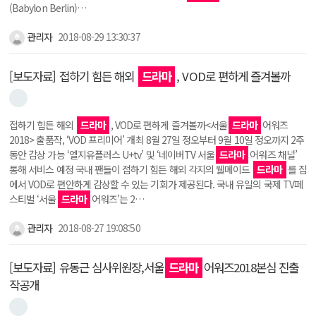
(Babylon Berlin)…
관리자
2018-08-29 13:30:37
[보도자료] 접하기 힘든 해외
드라마
, VOD로 편하게 즐겨볼까
접하기 힘든 해외
드라마
, VOD로 편하게 즐겨볼까<서울
드라마
어워즈
2018> 출품작, ‘VOD 프리미어’ 개최 8월 27일 정오부터 9월 10일 정오까지 2주
동안 감상 가능 ‘엘지유플러스 U+tv’ 및 ‘네이버TV 서울
드라마
어워즈 채널’
통해 서비스 예정 국내 팬들이 접하기 힘든 해외 각지의 웰메이드
드라마
를 집
에서 VOD로 편안하게 감상할 수 있는 기회가 제공된다. 국내 유일의 국제 TV페
스티벌 ‘서울
드라마
어워즈’는 2…
관리자
2018-08-27 19:08:50
[보도자료] 유동근 심사위원장,서울
드라마
어워즈2018본심 진출
작공개