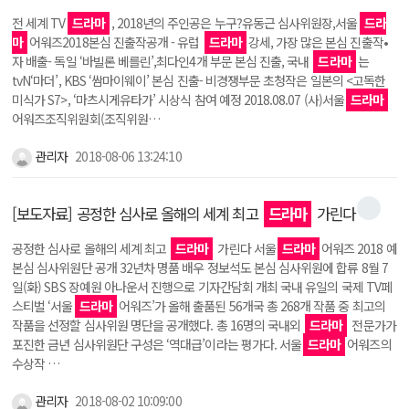
전 세계 TV
드라마
, 2018년의 주인공은 누구?유동근 심사위원장,서울
드라
마
어워즈2018본심 진출작공개 - 유럽
드라마
강세, 가장 많은 본심 진출작•
자 배출- 독일 ‘바빌론 베를린’,최다인4개 부문 본심 진출, 국내
드라마
는
tvN‘마더’, KBS ‘쌈마이웨이’ 본심 진출- 비경쟁부문 초청작은 일본의 <고독한
미식가 S7>, ‘마츠시게유타가’ 시상식 참여 예정 2018.08.07 (사)서울
드라마
어워즈조직위원회(조직위원…
관리자
2018-08-06 13:24:10
[보도자료] 공정한 심사로 올해의 세계 최고
드라마
가린다
공정한 심사로 올해의 세계 최고
드라마
가린다 서울
드라마
어워즈 2018 예
본심 심사위원단 공개 32년차 명품 배우 정보석도 본심 심사위원에 합류 8월 7
일(화) SBS 장예원 아나운서 진행으로 기자간담회 개최 국내 유일의 국제 TV페
스티벌 ‘서울
드라마
어워즈’가 올해 출품된 56개국 총 268개 작품 중 최고의
작품을 선정할 심사위원 명단을 공개했다. 총 16명의 국내외
드라마
전문가가
포진한 금년 심사위원단 구성은 ‘역대급’이라는 평가다. 서울
드라마
어워즈의
수상작 …
관리자
2018-08-02 10:09:00