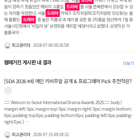
들이 접하기 힘들었던 해외의 고품질
드라마
를 서울 한복판에서 감상할 수 있
는 자리를 마련한다. 서울
드라마
어워즈 조직위원회(조직위원장 양승동)는 올
해 출품된
드라마
중 높은 작품성 과 재미를 갖춘 총 3작품을 엄선하여 7월 중
서울시민청에서 ‘비밀의 방’ 상영회를 개최할 예정이라고 밝혔다. 상영작은 각
출품국의…
최고관리자
2018-07-06 09:26:58
웹매거진 게시판 내 결과
더보기
[SDA 2026 #4] 메인 키비주얼 공개 & 프로그래머 Pick 추천작은?
:::::: Welcom to Seoul International Drama Awards 2025:::::: body {
margin-left: 0px; margin-top: 0px; margin-right: 0px; margin-bottom:
0px; padding-top:0px; padding-bottom:0px; padding-left:0px; padding-
right:0px; } …
최고관리자
2026-07-15 09:18:32