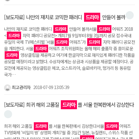
[보도자료] 나만의 재치로 코믹한 패러디
드라마
만들어 볼까
나만의 재치로 코믹한 패러디
드라마
만들어 볼까서울
드라마
어워즈 2018
<
드라마
자막 패러디 공모전> 개최7월 9일부터 8월 3일까지 공모 접수국내
유일의 국제 TV페스티벌 ‘서울
드라마
어워즈’가
드라마
자막 패러디 공모전
을 개최한다. 서울
드라마
어워즈 조직위원회는 올해 해외 출품작 중 흥미로운
드라마
영상클립을 제공하고 여기에 한글자막으로 재치있게 패러디한 작품을
공모할 예정이라고 밝혔다. 수상자에게는 상금과 시상품을 제공할 예정이다. 공
모전에 제공되는 영상클립은 체코, 오스트리아, 슬로바키아, 헝가리 등 동유럽
국가…
최고관리자
2018-07-09 13:05:39
[보도자료] 희귀 해외 고품질
드라마
를 서울 한복판에서 감상한다
희귀 해외 고품질
드라마
를 서울 한복판에서 감상한다서울
드라마
어워즈
TV영화제 ‘비밀의 방’ 상영회 개최7월 중 3일간 일본, 뉴질랜드, 스위스 작품 선
보일 예정 국내 유일의 국제 TV페스티벌 ‘서울
드라마
어워즈’가 평소 국내 팬