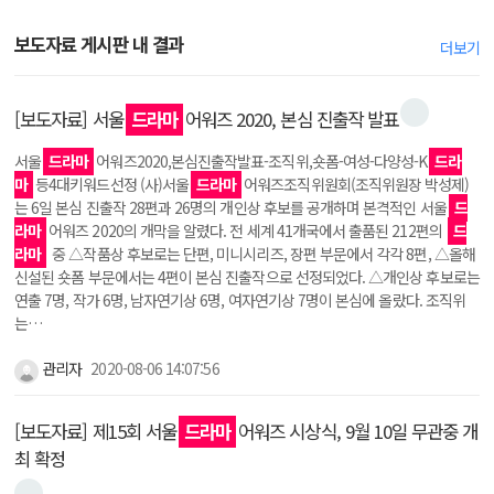
보도자료 게시판 내 결과
더보기
[보도자료] 서울
드라마
어워즈 2020, 본심 진출작 발표
서울
드라마
어워즈2020,본심진출작발표-조직위,숏폼-여성-다양성-K
드라
마
등4대키워드선정 (사)서울
드라마
어워즈조직위원회(조직위원장 박성제)
는 6일 본심 진출작 28편과 26명의 개인상 후보를 공개하며 본격적인 서울
드
라마
어워즈 2020의 개막을 알렸다. 전 세계 41개국에서 출품된 212편의
드
라마
중 △작품상 후보로는 단편, 미니시리즈, 장편 부문에서 각각 8편, △올해
신설된 숏폼 부문에서는 4편이 본심 진출작으로 선정되었다. △개인상 후보로는
연출 7명, 작가 6명, 남자연기상 6명, 여자연기상 7명이 본심에 올랐다. 조직위
는…
관리자
2020-08-06 14:07:56
[보도자료] 제15회 서울
드라마
어워즈 시상식, 9월 10일 무관중 개
최 확정