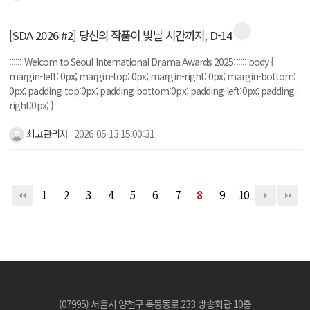
[SDA 2026 #2] 당신의 작품이 빛날 시간까지, D-14
:::::: Welcom to Seoul International Drama Awards 2025:::::: body {
margin-left: 0px; margin-top: 0px; margin-right: 0px; margin-bottom:
0px; padding-top:0px; padding-bottom:0px; padding-left:0px; padding-
right:0px; }
최고관리자
2026-05-13 15:00:31
1
2
3
4
5
6
7
8
9
10
(07995) 서울시 양천구 목동동로 233 방송회관 10층