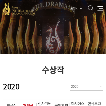
KOR
수상작
2020
심사위원
아시아스
한류드라
작품상
개인상
국제초청