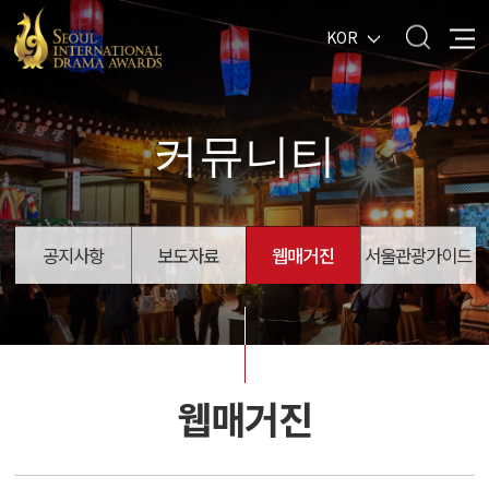
KOR
커뮤니티
공지사항
보도자료
웹매거진
서울관광가이드
웹매거진