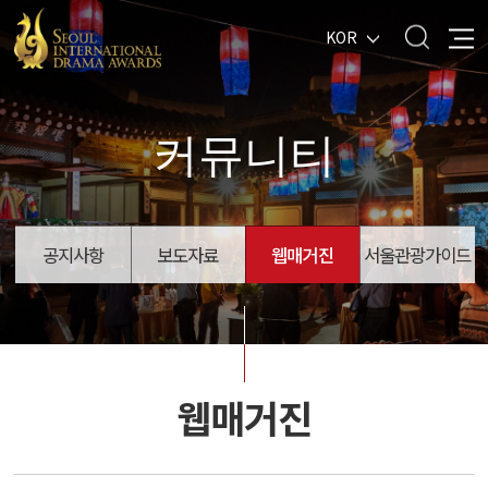
KOR
커뮤니티
공지사항
보도자료
웹매거진
서울관광가이드
웹매거진