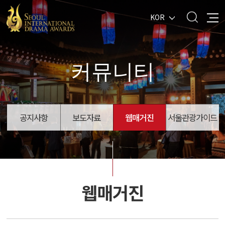
KOR
커뮤니티
공지사항
보도자료
웹매거진
서울관광가이드
웹매거진