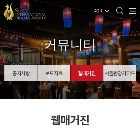
KOR
커뮤니티
공지사항
보도자료
웹매거진
서울관광가이드
웹매거진