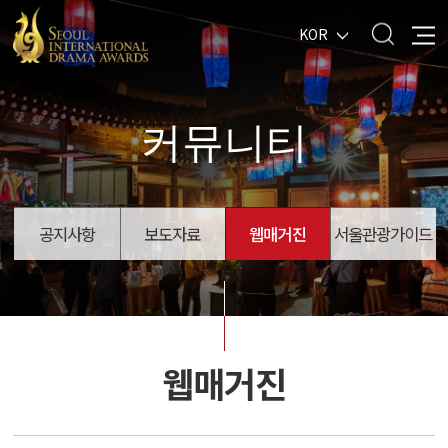
KOR
커뮤니티
공지사항
보도자료
웹매거진
서울관광가이드
웹매거진