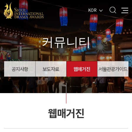
KOR
커뮤니티
공지사항
보도자료
웹매거진
서울관광가이드
웹매거진