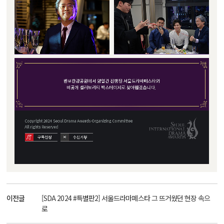
이전글
[SDA 2024 #특별판2] 서울드라마페스타 그 뜨거웠던 현장 속으
로