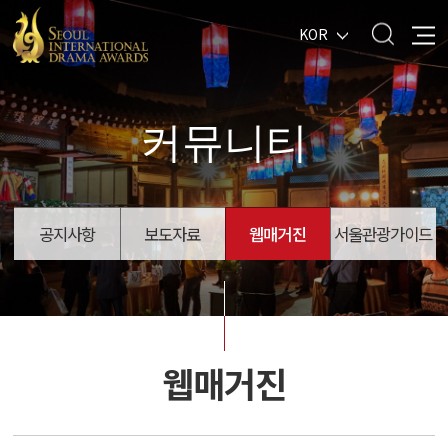
KOR
커뮤니티
공지사항
보도자료
웹매거진
서울관광가이드
웹매거진