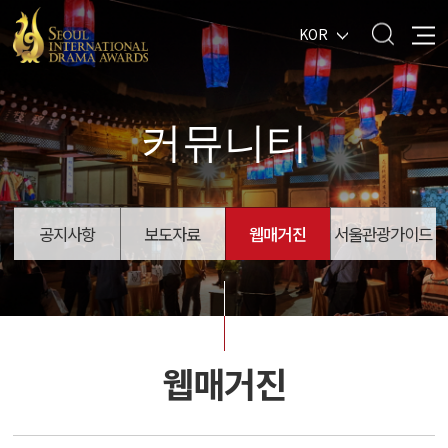
KOR
커뮤니티
공지사항
보도자료
웹매거진
서울관광가이드
웹매거진