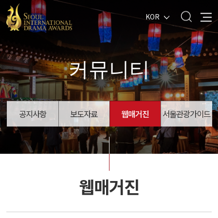
KOR
커뮤니티
공지사항
보도자료
웹매거진
서울관광가이드
웹매거진