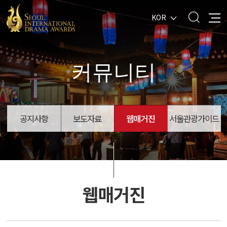
KOR
커뮤니티
공지사항
보도자료
웹매거진
서울관광가이드
웹매거진