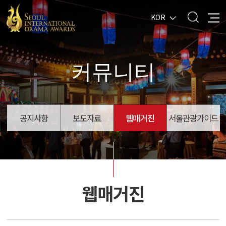
KOR
커뮤니티
공지사항
보도자료
웹매거진
서울관광가이드
웹매거진