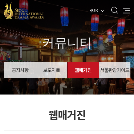
KOR
커뮤니티
공지사항
보도자료
웹매거진
서울관광가이드
웹매거진