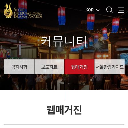
KOR
커뮤니티
공지사항
보도자료
웹매거진
서울관광가이드
웹매거진