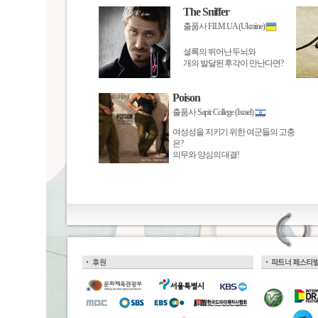
The Sniffer
출품사 FILM.UA (Ukraine)
셜록의 뛰어난 두뇌와
개의 발달된 후각이 만난다면?
Poison
출품사 Sapir College (Israel)
여성성을 지키기 위한 여군들의 고충
은?
의무와 양심의 대결!