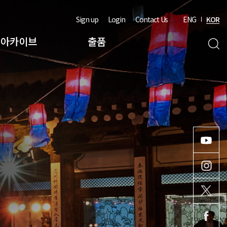
Sign up
Login
Contact Us
ENG
KOR
아카이브
출품