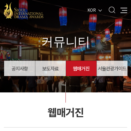
KOR
커뮤니티
공지사항
보도자료
웹매거진
서울관광가이드
웹매거진