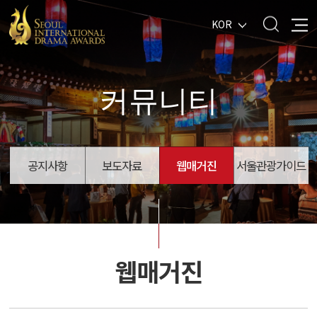
KOR
커뮤니티
공지사항
보도자료
웹매거진
서울관광가이드
웹매거진