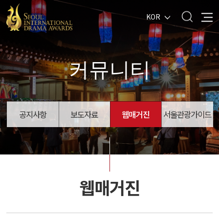
KOR
커뮤니티
공지사항
보도자료
웹매거진
서울관광가이드
웹매거진