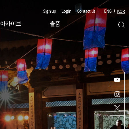
Sign up
Login
Contact Us
ENG
KOR
아카이브
출품