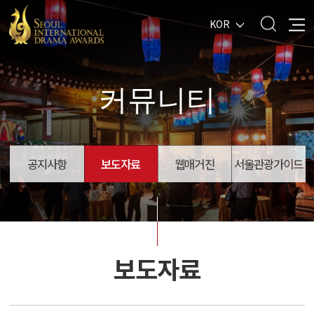
KOR
커뮤니티
공지사항
보도자료
웹매거진
서울관광가이드
보도자료