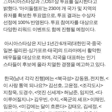
△아시아스타상과 △OST상 투표를 실시한다고
밝혔다. ‘아이돌챔프’는 230여 개 국가 및 지역의
유저를 확보한 투표앱으로, 투표 결과는 수상자
선정에 100% 반영된다. 투표 참여자를 대상으로
다양한 리워드 이벤트도 함께 진행될 예정이다.
아시아스타상은 지난 1년간 6개국(대한민국·중국·
일본·필리핀·싱가포르·태국)의 드라마에서 활약한
배우들을 대상으로 하며, 각국을 대표하는 인기
스타들이 후보에 올라 치열한 경쟁을 예고하고 있다.
한국(남녀 각각 진행)에는 <북극성> 강동원, 전지현, <
이 사랑 통역 되나요?> 김선호, 고윤정, <조각도시>
지창욱, 도경수, <멋진 신세계> 허남준, 임지연, <다
이루어질지니> 김우빈, 수지, <폭군의 셰프> 이채민,
임윤아, <이강에는 달이 흐른다> 강태오, 김세정, <