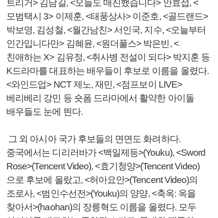
트리거> 김남길, <오늘도 매진했습니다> 안효섭, <
모범택시 3> 이제훈, <태풍상사> 이준호, <골드랜드>
박보영, 김성철, <월간남친> 서인국, 지수, <오늘부터
인간입니다만> 김혜윤, <원더풀스> 박은빈, <
친애하는 X> 김유정, <취사병 전설이 되다> 박지훈 등
K드라마를 대표하는 배우들이 후보로 이름을 올렸다.
<와인드업> NCT 제노, 재민, <점프보이 LIVE>
베리베리 강민 등 숏폼 드라마에서 활약한 아이돌
배우들도 눈에 띈다.
그 외 아시아 국가 후보들의 면면도 화려하다.
중국에서는 디리러바가 <백일제등>(Youku), <Sword
Rose>(Tencent Video), <효기청양>(Tencent Video)
으로 후보에 올랐고, <허아요안>(Tencent Video)의
조로사, <범인수선전>(Youku)의 양양, <축옥: 옥을
찾아서>(haohan)의 장릉혁도 이름을 올렸다. 모두