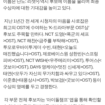
이름은 난노: 리셋>) 역시 후보에 이름을 올리며 최종
수상자에 대한 기대감을 높이고 있다.
지난 1년간 전 세계 시청자의 마음을 사로잡은
최고의 OST에 수여하는 ‘K-드라마부문 OST상’
후보도 주목할 만하다. NCT 도영(<폭군의 셰프
>OST), NCT 해찬(<금주를 부탁해>OST),
투모로우바이투게더 수빈, 태현(<오늘도
매진했습니다>OST), 제로베이스원 성한빈(<스프링
피버>OST), NCT WISH(<우주메리미>OST), 투어스(<
굿보이>OST), DAY6 영케이(<멋진 신세계>OST),
태연(<모두가 자신의 무가치함과 싸우고 있다>OST),
이준호(<태풍상사>OST), 박보검(<굿보이>OST) 등이
수상의 영예를 두고 경쟁한다.
각 부문 전체 후보자는 ‘아이돌챔프’ 앱을 통해 확인할