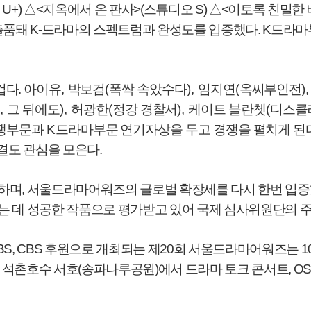
 U+)
△
<
지옥에서 온 판사
>(
스튜디오
S)
△
<
이토록 친밀한
 출품돼
K-
드라마의 스펙트럼과 완성도를 입증했다
. K
드라마
겁다
.
아이유
,
박보검
(
폭싹 속았수다
),
임지연
(
옥씨부인전
)
별
,
그 뒤에도
),
허광한
(
정강 경찰서
),
케이트 블란쳇
(
디스클
경쟁부문과
K
드라마부문 연기자상을 두고 경쟁을 펼치게 된
결도 관심을 모은다
.
여하며
,
서울드라마어워즈의 글로벌 확장세를 다시 한번 입
리는 데 성공한 작품으로 평가받고 있어 국제 심사위원단의 
EBS, CBS
후원으로 개최되는 제
20
회 서울드라마어워즈는
1
 석촌호수 서호(송파나루공원)에서
드라마 토크 콘서트
, O