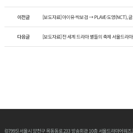
이전글
[보도자료] 아이유·박보검 → PLAVE·도영(NCT),
다음글
[보도자료] 전 세계 드라마 별들의 축제 서울드라마
(07995) 서울시 양천구 목동동로 233 방송회관 10층 서울드라마어