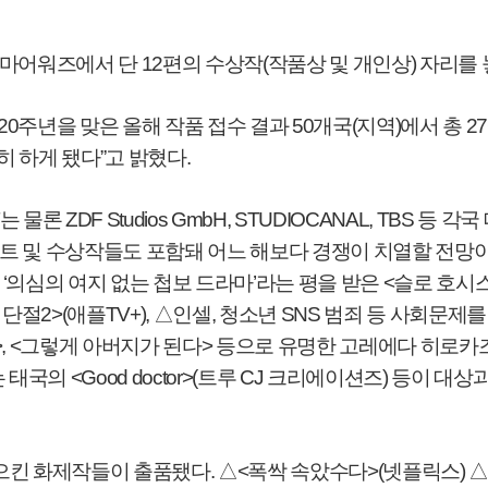
라마어워즈에서 단
12
편의 수상작
(
작품상 및 개인상
)
자리를 
‘20
주년을 맞은 올해 작품 접수 결과
50
개국
(
지역
)
에서 총
27
히 하게 됐다
”
고 밝혔다
.
는 물론
ZDF Studios GmbH, STUDIOCANAL, TBS
등 각국
트 및 수상작들도 포함돼 어느 해보다 경쟁이 치열할 전망
로
‘
의심의 여지 없는 첩보 드라마
’
라는 평을 받은
<
슬로 호시
 단절
2>(
애플
TV+),
△
인셀
,
청소년
SNS
범죄 등 사회문제를
, <
그렇게 아버지가 된다
>
등으로 유명한 고레에다 히로카
는 태국의
<Good doctor>(
트루
CJ
크리에이션즈
)
등이 대상
일으킨 화제작들이 출품됐다
.
△
<
폭싹 속았수다
>(
넷플릭스
)