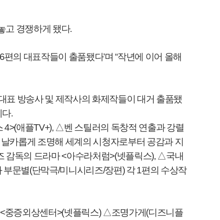
놓고 경쟁하게 됐다
.
6
편의 대표작들이 출품됐다
’
며
“
작년에 이어 올해
 대표 방송사 및 제작사의 화제작들이 대거 출품됐
이다
.
스
4>(
애플
TV+),
△
벤 스틸러의 독창적 연출과 강렬
 날카롭게 조명해 세계의 시청자로부터 공감과 지
즈 감독의 드라마
<
아수라처럼
>(
넷플릭스
),
△
국내
과 부문별
(
단막극
/
미니시리즈
/
장편
)
각
1
편의 수상작
△
<
중증외상센터
>(
넷플릭스
)
△
조명가게
(
디즈니플