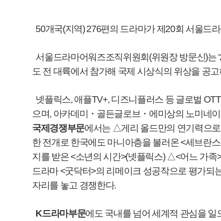
50
개국
(
지역
) 276
편의 드라마가 제
20
회 서울드
서울드라마어워즈조직위원회
(
위원장 방문신
)
는
도 전 대륙에서 참가해 국제 시상식의 위상을 공고
넷플릭스
,
애플
TV+,
디즈니플러스 등 글로벌
OTT
으며
,
아카데미
・
골든글로브
・
에미상의 노미네이
국제경쟁부문
에서는
△
게리 올드만의 연기력으
한 전개로 한국에도 마니아층을 불러온
<
세브란스
지를 받은
<
소년의 시간
>(
넷플릭스
)
△
<
어느 가족
>
드라마
<
굿닥터
>
의 리메이크 성공작으로 평가되
자리를 놓고 경쟁한다
.
K
드라마부문
에도 국내를 넘어 세계적 관심을 