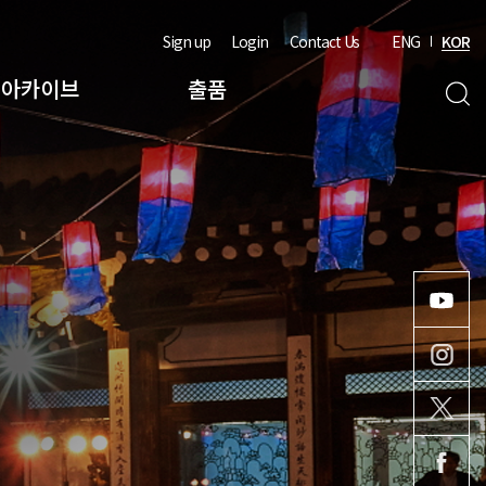
Sign up
Login
Contact Us
ENG
KOR
아카이브
출품