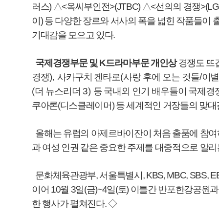
러스
)
△
<
옥씨부인전
>(JTBC)
△
<
선의의 경쟁
>(LG
이
)
등 다양한 장르와 서사의 폭을 넓힌 작품들이
기대감을 모으고 있다
.
국제경쟁부문 및
K
드라마부문 개인상
경쟁도 뜨
경쟁
),
사카구치 켄타로
(
사랑 후에 오는 것들
/
이
(
더 뉴스리더
3)
등 국내외 인기 배우들이 국제
쿠아론
(
디스클레이머
)
등 세계적인 거장들의 맞대
올해는 유럽의 아제르바이잔이 처음 출품에 참
과 여성 인권 같은 중요한 주제를 대중적으로 알
문화체육관광부
,
서울특별시
, KBS, MBC, SBS, 
이어
10
월
3
일
(
금
)~4
일
(
토
)
이틀간 반포한강공원과
한 행사가 펼쳐진다
.
◇