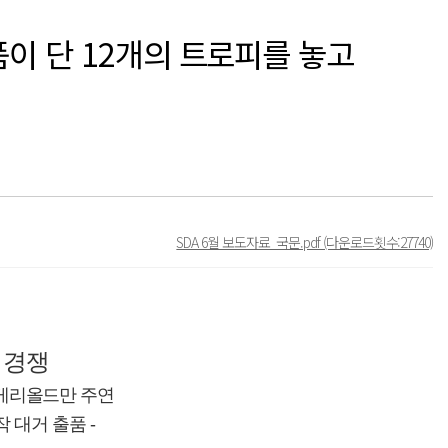
품이 단 12개의 트로피를 놓고
SDA 6월 보도자료_국문.pdf
(다운로드횟수:27740)
 경쟁
 게리올드만 주연
 대거 출품 -