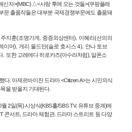
 배신자
>(MBC)
△
<
사랑 후에 오는 것들
>(
쿠팡플레
부문 출품작들은 대부분 국제경쟁부문에도 출품돼
,
주지훈
(
조명가게
,
중증외상센터
),
이혜리
(
선의의
레이머
),
게리 올드만
(
슬로 호시스
4),
안나 토브
다
.
또한 고레에다 히로카즈
(
아수라처럼
),
알폰소
증했다
.
아제르바이잔 드라마
<Citizen A>
는 시민의식
주목을 받을지 기대된다
.
0
월
2
일
(
목
)
시상식
(KBS
홀
/SBS TV,
유튜브 중계
)
에
ST
콘서트
,
드라마 체험관
,
드라마 스트리트 등 다양