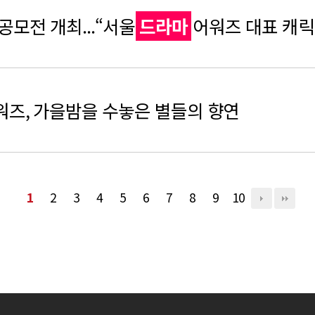
 공모전 개최...“서울
드라마
어워즈 대표 캐릭
워즈, 가을밤을 수놓은 별들의 향연
1
2
3
4
5
6
7
8
9
10