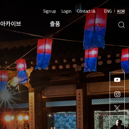
Sign up
Login
Contact Us
ENG
KOR
아카이브
출품