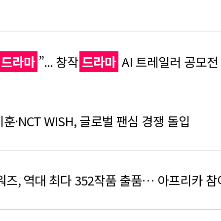
검색
드라마
”... 창작
드라마
AI 트레일러 공모전
·NCT WISH, 글로벌 팬심 경쟁 돌입
워즈, 역대 최다 352작품 출품… 아프리카 참