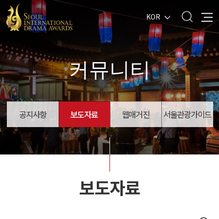
KOR
커뮤니티
공지사항
보도자료
웹매거진
서울관광가이드
보도자료