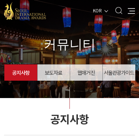
KOR
커뮤니티
공지사항
보도자료
웹매거진
서울관광가이드
공지사항