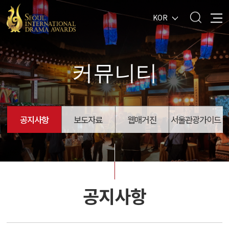
KOR
커뮤니티
공지사항
보도자료
웹매거진
서울관광가이드
공지사항