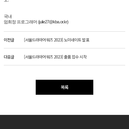
오.
국내
엄희정 프로그래머
(julie27@kba.or.kr)
이전글
[서울드라마어워즈 2023] 노미네이트 발표
다음글
[서울드라마어워즈 2023] 출품 접수 시작
목록