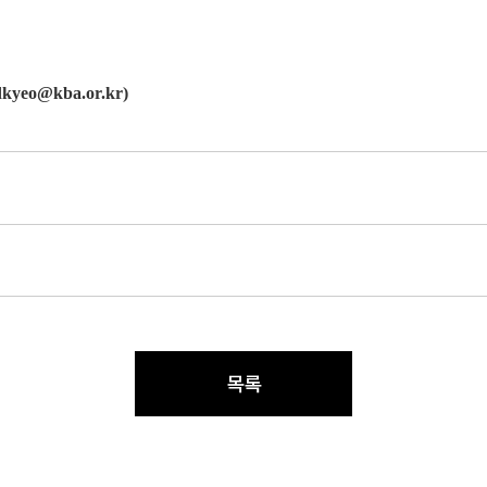
 dkyeo@kba.or.kr)
목록