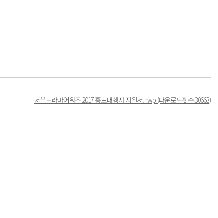
서울드라마어워즈 2017 홍보대행사 지원서.hwp
(다운로드횟수:30663)