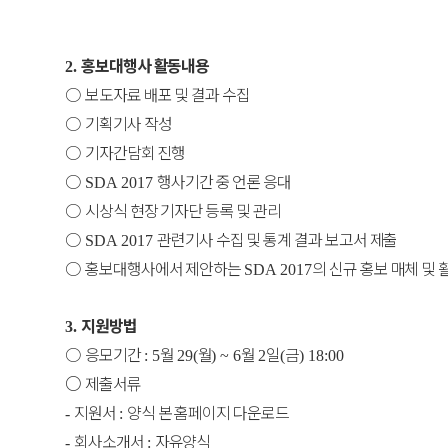
홍보대행사 활동내용
2.
○
보도자료 배포 및 결과 수집
○
기획기사 작성
○
기자간담회 진행
○
행사기간 중 언론 응대
SDA 2017
○
시상식 현장 기자단 등록 및 관리
○
관련기사 수집 및 통계 결과 보고서 제출
SDA 2017
○
홍보대행사에서 제안하는
의 신규 홍보 매체 및 
SDA 2017
지원방법
3.
○
응모기간
월
월
월
일
금
: 5
29(
) ~ 6
2
(
) 18:00
○
제출서류
지원서
양식 본 홈페이지 다운로드
-
:
회사소개서
자유양식
-
: