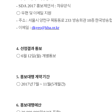
홍보제안서
자유양식
- SDA 2017
:
○
우편 및 이메일 지원
주소
서울시 양천구 목동동로
방송회관
층 한국방송
-
:
233
10
이메일
-
:
dkyeo@kba.or.kr
선정결과 통보
4.
○
월
일
월
개별통보
6
12
(
)
홍보대행 계약 기간
5.
○
년
월
월
개월간
2017
7
~ 11
(5
)
홍보대행예산
6.
○
원
포함