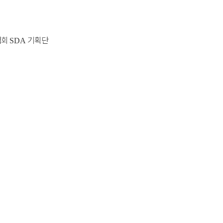
협회
기획단
SDA