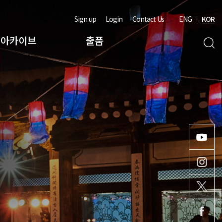
Sign up
Login
Contact Us
ENG
KOR
아카이브
출품