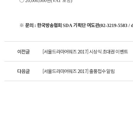
20,000,000
(VAT
)
※
문의
한국방송협회
기획단 여도관
:
SDA
(02-3219-5583 /
이전글
[서울드라마어워즈 2017] 시상식 초대권 이벤트
다음글
[서울드라마어워즈 2017] 출품접수 알림