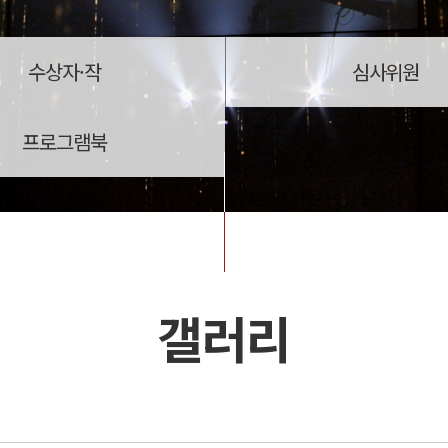
수상자·작
심사위원
프로그램북
갤러리