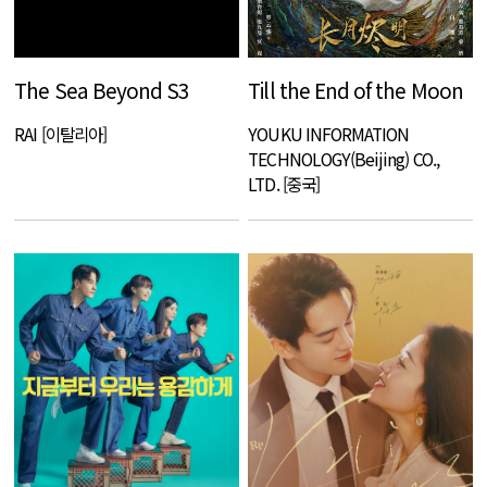
The Sea Beyond S3
Till the End of the Moon
RAI [이탈리아]
YOUKU INFORMATION
TECHNOLOGY(Beijing) CO.,
LTD. [중국]