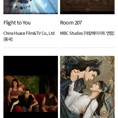
Flight to You
Room 207
China Huace Film&TV Co., Ltd
MBC Studios [아랍에미리트 연합]
[중국]