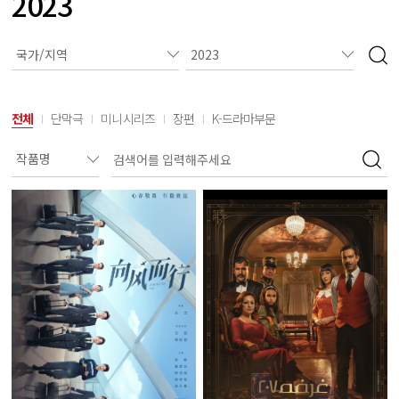
2023
전체
단막극
미니시리즈
장편
K-드라마부문