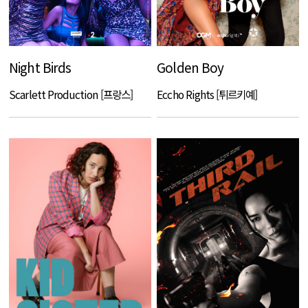
Night Birds
Golden Boy
Scarlett Production [프랑스]
Eccho Rights [튀르키예]