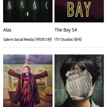
Alas
The Bay S4
Salem Social Media [카자흐스탄]
ITV Studios [영국]