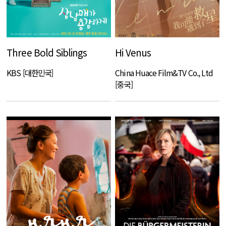
Three Bold Siblings
Hi Venus
KBS [대한민국]
China Huace Film&TV Co., Ltd
[중국]