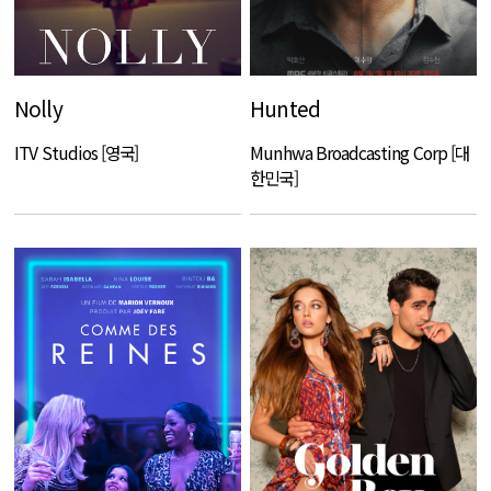
Nolly
Hunted
ITV Studios [영국]
Munhwa Broadcasting Corp [대
한민국]