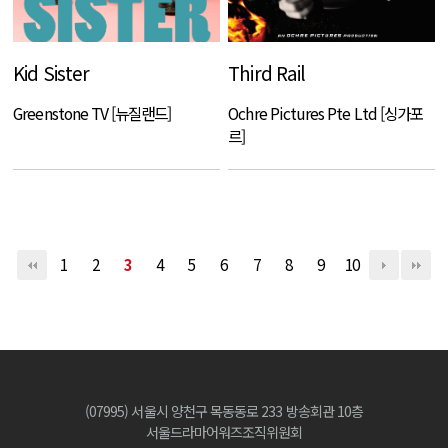
Kid Sister
Third Rail
Greenstone TV [뉴질랜드]
Ochre Pictures Pte Ltd [싱가포
르]
1
2
3
4
5
6
7
8
9
10
(07995) 서울시 양천구 목동동로 233 방송회관 10층
서울드라마어워즈조직위원회