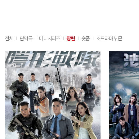
전체
단막극
미니시리즈
장편
숏폼
K-드라마부문