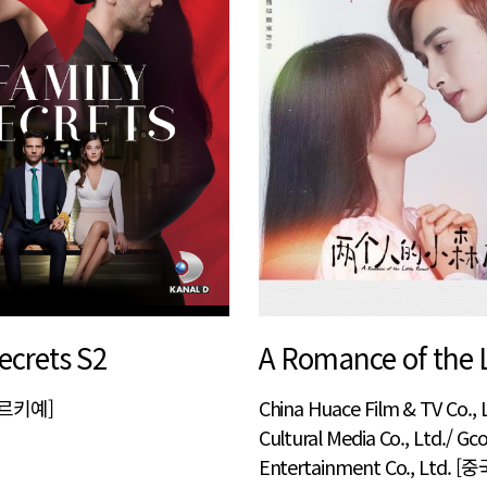
ecrets S2
튀르키예]
China Huace Film & TV Co., 
Cultural Media Co., Ltd./ Gc
Entertainment Co., Ltd. [중