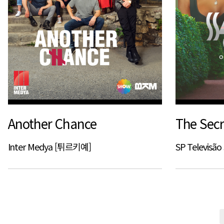
Another Chance
The Secr
Inter Medya [튀르키예]
SP Televisã
전
다음
맨끝