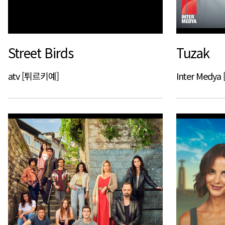
Street Birds
Tuzak
atv [튀르키예]
Inter Medy