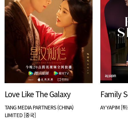
Love Like The Galaxy
Family S
TANG MEDIA PARTNERS (CHINA)
AY YAPIM [
LIMITED [중국]