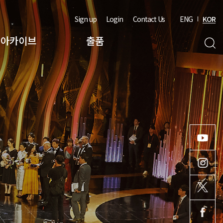
Sign up
Login
Contact Us
ENG
KOR
아카이브
출품