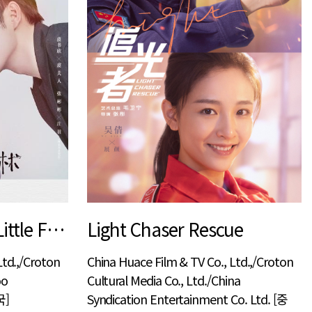
A Romance of the Little Forest
Light Chaser Rescue
Ltd.,/Croton
China Huace Film & TV Co., Ltd.,/Croton
oo
Cultural Media Co., Ltd./China
국]
Syndication Entertainment Co. Ltd. [중