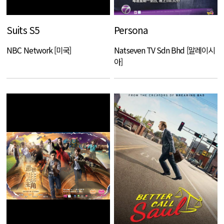
Suits S5
Persona
NBC Network [미국]
Natseven TV Sdn Bhd [말레이시
아]