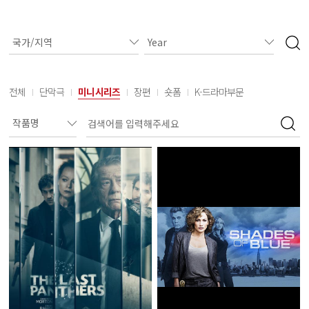
전체
단막극
미니시리즈
장편
숏폼
K-드라마부문