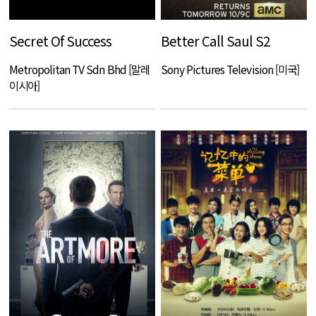
Secret Of Success
Better Call Saul S2
Metropolitan TV Sdn Bhd [말레
Sony Pictures Television [미국]
이시아]