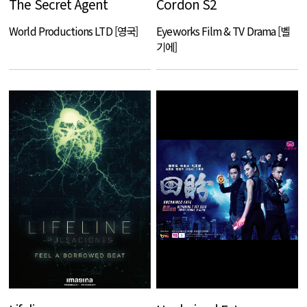
The Secret Agent
Cordon S2
World Productions LTD [영국]
Eyeworks Film & TV Drama [벨
기에]