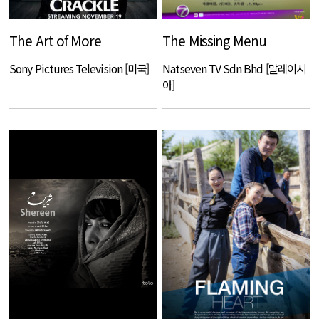
The Art of More
The Missing Menu
Sony Pictures Television [미국]
Natseven TV Sdn Bhd [말레이시
아]