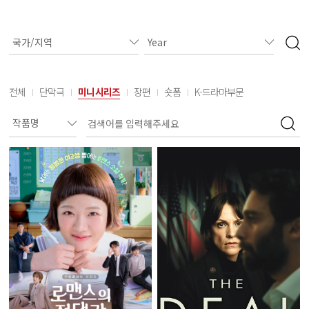
전체
단막극
미니시리즈
장편
숏폼
K-드라마부문