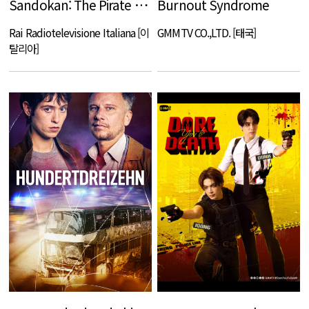
Sandokan: The Pirate Prince
Burnout Syndrome
Rai Radiotelevisione Italiana [이
GMMTV CO.,LTD. [태국]
탈리아]