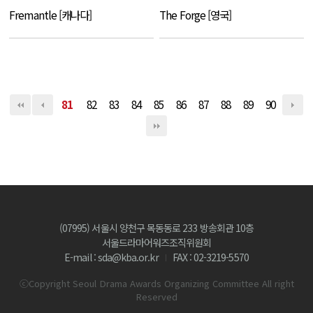
Fremantle [캐나다]
The Forge [영국]
81
82
83
84
85
86
87
88
89
90
(07995) 서울시 양천구 목동동로 233 방송회관 10층
서울드라마어워즈조직위원회
E-mail : sda@kba.or.kr
FAX : 02-3219-5570
ⓒCopyright Seoul Drama Awards Organizing Committee All right
Reserved