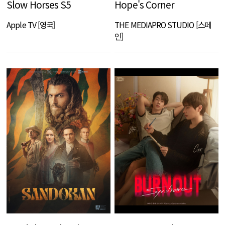
Slow Horses S5
Hope's Corner
Apple TV [영국]
THE MEDIAPRO STUDIO [스페
인]