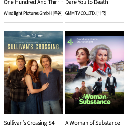
One Hundred And Thirteen
Dare You to Death
Windlight Pictures GmbH [독일]
GMMTV CO.,LTD. [태국]
Sullivan's Crossing S4
A Woman of Substance