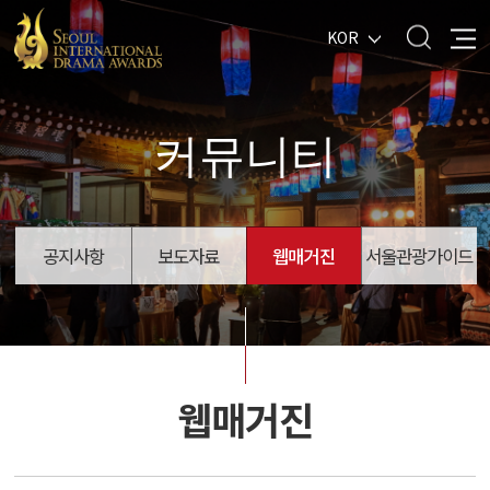
KOR
커뮤니티
공지사항
보도자료
웹매거진
서울관광가이드
웹매거진