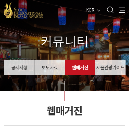
KOR
커뮤니티
공지사항
보도자료
웹매거진
서울관광가이드
웹매거진