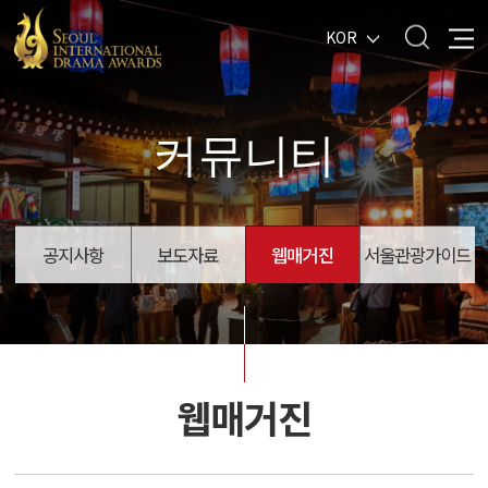
KOR
커뮤니티
공지사항
보도자료
웹매거진
서울관광가이드
웹매거진