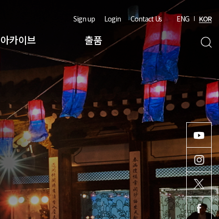
Sign up
Login
Contact Us
ENG
KOR
아카이브
출품