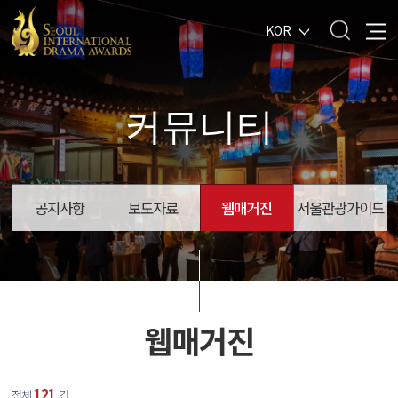
KOR
커뮤니티
공지사항
보도자료
웹매거진
서울관광가이드
웹매거진
121
전체
건