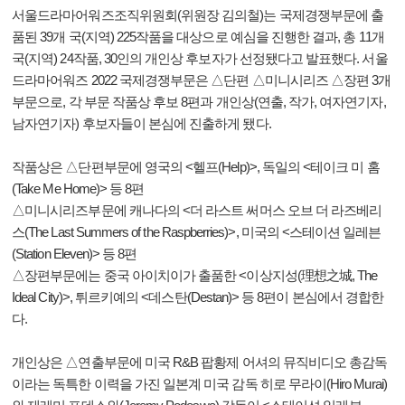
서울드라마어워즈조직위원회(위원장 김의철)는 국제경쟁부문에 출
품된 39개 국(지역) 225작품을 대상으로
예심을 진행한 결과, 총 11개
국(지역) 24작품, 30인의 개인상 후보자가 선정됐다고 발표했다.
서울
드라마어워즈 2022 국제경쟁부문은
△단편 △미니시리즈 △장편 3개
부문으로,
각 부문 작품상 후보 8편과
개인상(연출, 작가, 여자연기자,
남자연기자) 후보자들이 본심에 진출하게 됐다.
작품상은 △단편부문에 영국의 <헬프(Help)>, 독일의 <테이크 미 홈
(Take Me Home)> 등 8편
△미니시리즈부문에 캐나다의 <더 라스트 써머스 오브 더 라즈베리
스(The Last Summers of the Raspberries)>, 미국의 <스테이션 일레븐
(Station Eleven)> 등 8편
△장편부문에는 중국 아이치이가 출품한 <이상지성(理想之城, The
Ideal City)>, 튀르키예의 <데스탄(Destan)> 등 8편이 본심에서 경합한
다.
개인상은 △연출부문에 미국 R&B 팝황제 어셔의 뮤직비디오 총감독
이라는 독특한 이력을 가진 일본계 미국 감독 히로 무라이(Hiro Murai)