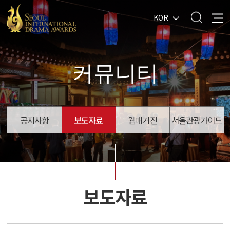
KOR
커뮤니티
공지사항
보도자료
웹매거진
서울관광가이드
보도자료