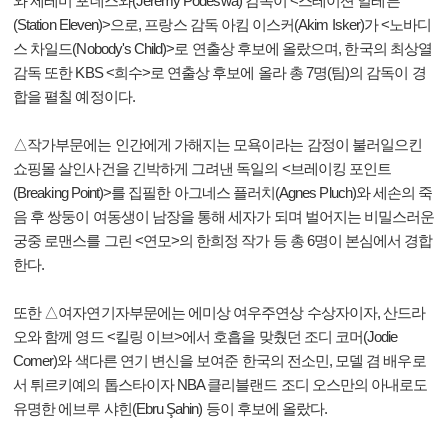
와 제레미 포데스와(Jeremy Podeswa) 감독이 <스테이션 일레븐
(Station Eleven)>으로, 프랑스 감독 아킴 이스커(Akim Isker)가 <노바디
스 차일드(Nobody's Child)>로 연출상 후보에 올랐으며, 한국의 최상열
감독 또한 KBS <희수>로 연출상 후보에 올라 총 7명(팀)의 감독이 경
합을 펼칠 예정이다.
△작가부문에는 인간에게 가해지는 모욕이라는 감정이 불러일으킨
쇼핑몰 살인사건을 긴박하게 그려낸 독일의 <브레이킹 포인트
(Breaking Point)>를 집필한 아그네스 플러치(Agnes Pluch)와 세손의 죽
음 후 쌍둥이 여동생이 남장을 통해 세자가 되며 벌어지는 비밀스러운
궁중 로맨스를 그린 <연모>의 한희정 작가 등 총 6명이 본심에서 경합
한다.
또한 △여자연기자부문에는 에미상 여우주연상 수상자이자, 산드라
오와 함께 영드 <킬링 이브>에서 호흡을 맞췄던 조디 코머(Jodie
Comer)와 색다른 연기 변신을 보여준 한국의 전소민, 모델 겸 배우로
서 튀르키예의 톱스타이자 NBA 클리블랜드 조디 오스만의 아내로도
유명한 에브루 샤힌(Ebru Şahin) 등이 후보에 올랐다.