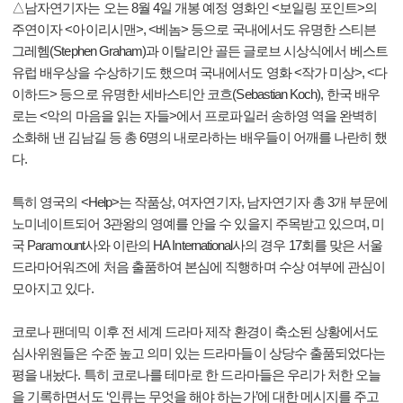
△남자연기자는 오는 8월 4일 개봉 예정 영화인 <보일링 포인트>의
주연이자 <아이리시맨>, <베놈> 등으로 국내에서도 유명한 스티븐
그레헴(Stephen Graham)과 이탈리안 골든 글로브 시상식에서 베스트
유럽 배우상을 수상하기도 했으며 국내에서도 영화 <작가 미상>, <다
이하드> 등으로 유명한 세바스티안 코흐(Sebastian Koch), 한국 배우
로는 <악의 마음을 읽는 자들>에서 프로파일러 송하영 역을 완벽히
소화해 낸 김남길 등 총 6명의 내로라하는 배우들이 어깨를 나란히 했
다.
특히 영국의 <Help>는 작품상, 여자연기자, 남자연기자 총 3개 부문에
노미네이트되어 3관왕의 영예를 안을 수 있을지 주목받고 있으며, 미
국 Paramount사와 이란의 HA International사의 경우 17회를 맞은 서울
드라마어워즈에 처음 출품하여 본심에 직행하며 수상 여부에 관심이
모아지고 있다.
코로나 팬데믹 이후 전 세계 드라마 제작 환경이 축소된 상황에서도
심사위원들은 수준 높고 의미 있는 드라마들이 상당수 출품되었다는
평을 내놨다. 특히 코로나를 테마로 한 드라마들은 우리가 처한 오늘
을 기록하면서도 ‘인류는 무엇을 해야 하는가’에 대한 메시지를 주고