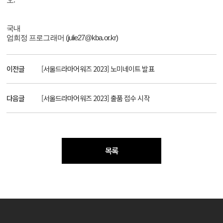
오.
국내
엄희정 프로그래머
(julie27@kba.or.kr)
이전글
[서울드라마어워즈 2023] 노미네이트 발표
다음글
[서울드라마어워즈 2023] 출품 접수 시작
목록