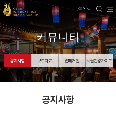
KOR
커뮤니티
공지사항
보도자료
웹매거진
서울관광가이드
공지사항