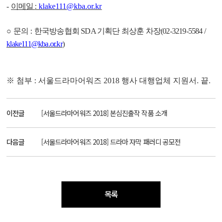
-
이메일
:
klake111@kba.or.kr
○
문의
:
한국방송협회
SDA
기획단 최상훈 차장
(02-3219-5584 /
klake111@kba.or.kr
)
※
첨부
:
서울드라마어워즈
2018
행사 대행업체 지원서
.
끝
.
이전글
[서울드라마어워즈 2018] 본심진출작 작품 소개
다음글
[서울드라마어워즈 2018] 드라마 자막 패러디 공모전
목록