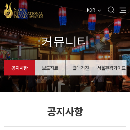
KOR
커뮤니티
공지사항
보도자료
웹매거진
서울관광가이드
공지사항