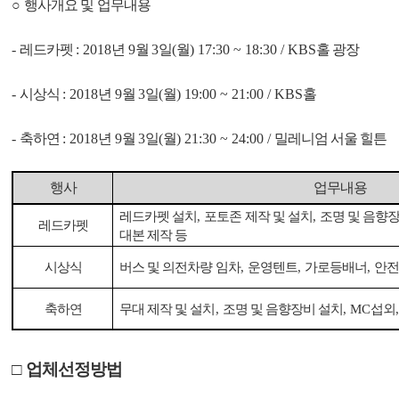
○
행사개요 및 업무내용
-
레드카펫
: 2018
년
9
월
3
일
(
월
) 17:30 ~ 18:30 / KBS
홀 광장
-
시상식
: 2018
년
9
월
3
일
(
월
) 19:00 ~ 21:00 / KBS
홀
-
축하연
: 2018
년
9
월
3
일
(
월
) 21:30 ~ 24:00 /
밀레니엄 서울 힐튼
행사
업무내용
레드카펫 설치
,
포토존 제작 및 설치
,
조명 및 음향
레드카펫
대본 제작 등
시상식
버스 및 의전차량 임차
,
운영텐트
,
가로등배너
,
안전
축하연
무대 제작 및 설치
,
조명 및 음향장비 설치
, MC
섭외
□
업체선정방법