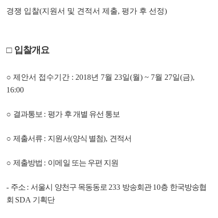
경쟁 입찰
(
지원서 및 견적서 제출
,
평가 후 선정
)
□
입찰
개요
○
제안서 접수기간
: 2018
년
7
월
23
일
(
월
) ~ 7
월
27
일
(
금
),
16:00
○
결과통보
:
평가 후 개별 유선 통보
○
제출서류
:
지원서
(
양식 별첨
),
견적서
○
제출방법
:
이메일 또는 우편 지원
-
주소
:
서울시 양천구 목동동로
233
방송회관
10
층 한국방송협
회
SDA
기획단